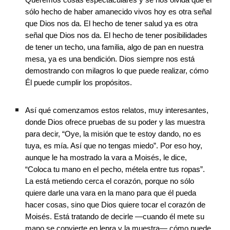
Queremos cosas espectaculares y se nos olvida que el 
sólo hecho de haber amanecido vivos hoy es otra señal 
que Dios nos da. El hecho de tener salud ya es otra 
señal que Dios nos da. El hecho de tener posibilidades 
de tener un techo, una familia, algo de pan en nuestra 
mesa, ya es una bendición. Dios siempre nos está 
demostrando con milagros lo que puede realizar, cómo 
Él puede cumplir los propósitos. 
Así qué comenzamos estos relatos, muy interesantes, 
donde Dios ofrece pruebas de su poder y las muestra 
para decir, “Oye, la misión que te estoy dando, no es 
tuya, es mía. Así que no tengas miedo”. Por eso hoy, 
aunque le ha mostrado la vara a Moisés, le dice, 
“Coloca tu mano en el pecho, métela entre tus ropas”. 
La está metiendo cerca el corazón, porque no sólo 
quiere darle una vara en la mano para que él pueda 
hacer cosas, sino que Dios quiere tocar el corazón de 
Moisés. Está tratando de decirle —cuando él mete su 
mano se convierte en lepra y la muestra— cómo puede 