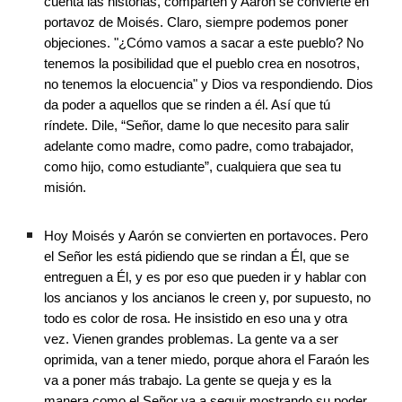
cuenta las historias, comparten y Aarón se convierte en 
portavoz de Moisés. Claro, siempre podemos poner 
objeciones. "¿Cómo vamos a sacar a este pueblo? No 
tenemos la posibilidad que el pueblo crea en nosotros, 
no tenemos la elocuencia" y Dios va respondiendo. Dios 
da poder a aquellos que se rinden a él. Así que tú 
ríndete. Dile, “Señor, dame lo que necesito para salir 
adelante como madre, como padre, como trabajador, 
como hijo, como estudiante”, cualquiera que sea tu 
misión. 
Hoy Moisés y Aarón se convierten en portavoces. Pero 
el Señor les está pidiendo que se rindan a Él, que se 
entreguen a Él, y es por eso que pueden ir y hablar con 
los ancianos y los ancianos le creen y, por supuesto, no 
todo es color de rosa. He insistido en eso una y otra 
vez. Vienen grandes problemas. La gente va a ser 
oprimida, van a tener miedo, porque ahora el Faraón les 
va a poner más trabajo. La gente se queja y es la 
manera como el Señor va a seguir mostrando su poder 