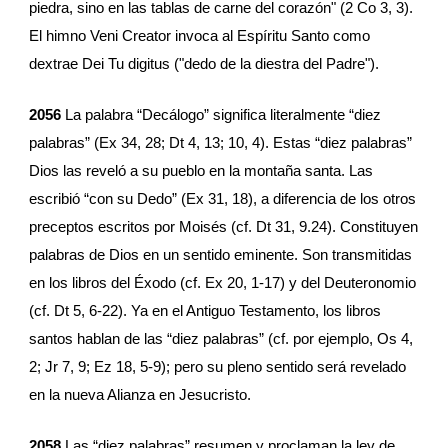
piedra, sino en las tablas de carne del corazón" (2 Co 3, 3). 
El himno Veni Creator invoca al Espíritu Santo como 
dextrae Dei Tu digitus ("dedo de la diestra del Padre").
2056
 La palabra “Decálogo” significa literalmente “diez 
palabras” (Ex 34, 28; Dt 4, 13; 10, 4). Estas “diez palabras” 
Dios las reveló a su pueblo en la montaña santa. Las 
escribió “con su Dedo” (Ex 31, 18), a diferencia de los otros 
preceptos escritos por Moisés (cf. Dt 31, 9.24). Constituyen 
palabras de Dios en un sentido eminente. Son transmitidas 
en los libros del Éxodo (cf. Ex 20, 1-17) y del Deuteronomio 
(cf. Dt 5, 6-22). Ya en el Antiguo Testamento, los libros 
santos hablan de las “diez palabras” (cf. por ejemplo, Os 4, 
2; Jr 7, 9; Ez 18, 5-9); pero su pleno sentido será revelado 
en la nueva Alianza en Jesucristo.
2058
 Las “diez palabras” resumen y proclaman la ley de 